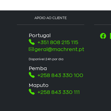
APOIO AO CLIENTE
Portugal
+351 808 215 115
geral@machrent.pt
Disponível 24h por dia
Pemba
+258 843 330 100
Maputo
+258 843 330 111