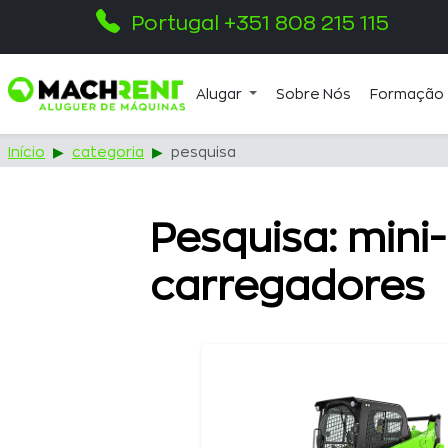
Portugal +351 808 215 115
Alugar
Sobre Nós
Formação
Início
categoria
pesquisa
Pesquisa: mini-
carregadores