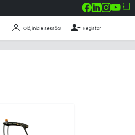
258 843 330 100
Olá, inicie sessão!
Registar