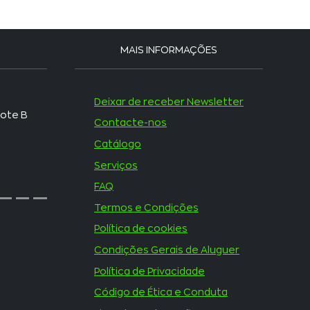
MAIS INFORMAÇÕES
Porto
Deixar de receber Newsletter
Lote B
Rua do Pontão, 71 e 91
Contacte-nos
4485-612
Catálogo
Serviços
Modivas
FAQ
Termos e Condições
Política de cookies
Condições Gerais de Aluguer
Política de Privacidade
Código de Ética e Conduta