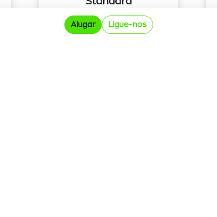
Standard
Ver detalhes
Alugar
Ligue-nos
Tesoura Elétrica 12
Comp
Ver detalhes