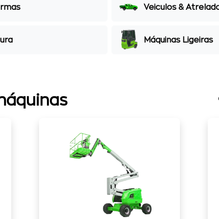
ormas
Veiculos & Atrelad
tura
Máquinas Ligeiras
máquinas