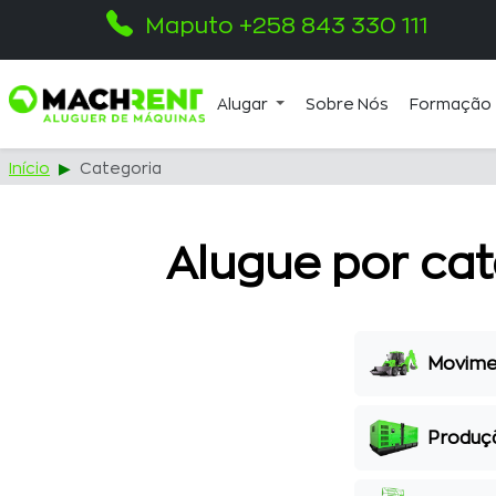
Maputo +258 843 330 111
Alugar
Sobre Nós
Formação
Início
Categoria
Alugue por cat
Movime
Produçã